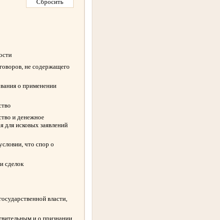
ности
оговоров, не содержащего
ования о применении
ство
ство и денежное
я для исковых заявлений
словии, что спор о
и сделок
государственной власти,
твительным и о признании