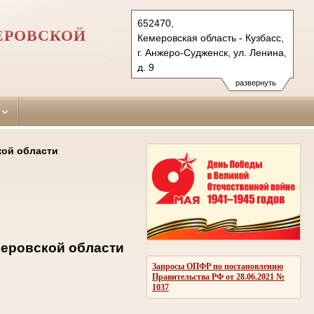
652470,
ЕРОВСКОЙ
Кемеровская область - Кузбасс,
г. Анжеро-Судженск, ул. Ленина,
д. 9
Тел.: (384-53) 6-22-86
развернуть
anzhero-
sudzhensky.kmr@sudrf.ru
кой области
еровской области
Запросы ОПФР по постановлению
Правительства РФ от 28.06.2021 №
1037