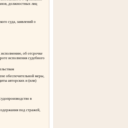
ганов, должностных лиц
ого суда, заявлений о
к исполнению, об отсрочке
ороте исполнения судебного
ельствам
амене обеспечительной меры,
иты авторских и (или)
 судопроизводство в
содержания под стражей,