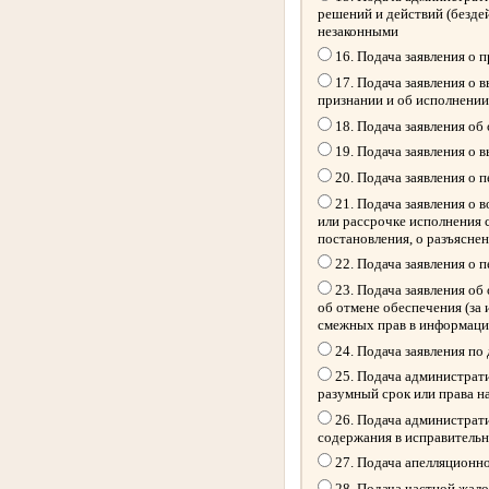
решений и действий (безде
незаконными
16. Подача заявления о 
17. Подача заявления о 
признании и об исполнении
18. Подача заявления об
19. Подача заявления о 
20. Подача заявления о 
21. Подача заявления о 
или рассрочке исполнения 
постановления, о разъясне
22. Подача заявления о 
23. Подача заявления об 
об отмене обеспечения (за
смежных прав в информацио
24. Подача заявления по
25. Подача администрати
разумный срок или права н
26. Подача администрати
содержания в исправитель
27. Подача апелляционн
28. Подача частной жал