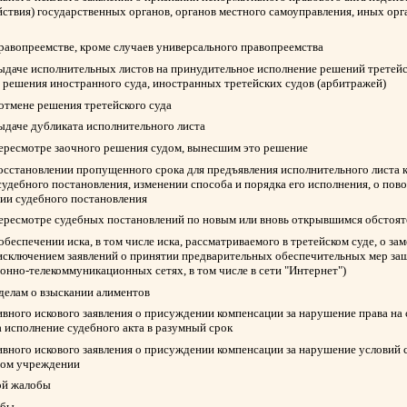
йствия) государственных органов, органов местного самоуправления, иных ор
правопреемстве, кроме случаев универсального правопреемства
выдаче исполнительных листов на принудительное исполнение решений третейск
 решения иностранного суда, иностранных третейских судов (арбитражей)
 отмене решения третейского суда
выдаче дубликата исполнительного листа
пересмотре заочного решения судом, вынесшим это решение
восстановлении пропущенного срока для предъявления исполнительного листа 
судебного постановления, изменении способа и порядка его исполнения, о пов
нии судебного постановления
пересмотре судебных постановлений по новым или вновь открывшимся обстоят
обеспечении иска, в том числе иска, рассматриваемого в третейском суде, о з
 исключением заявлений о принятии предварительных обеспечительных мер защ
нно-телекоммуникационных сетях, в том числе в сети "Интернет")
 делам о взыскании алиментов
вного искового заявления о присуждении компенсации за нарушение права на
а исполнение судебного акта в разумный срок
вного искового заявления о присуждении компенсации за нарушение условий 
ном учреждении
ой жалобы
обы