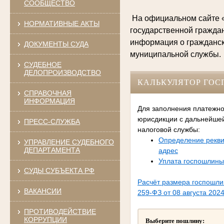
СООБЩЕСТВО
На официальном сайте 
НОРМАТИВНЫЕ АКТЫ
государственной гражда
информация о гражданск
ДОКУМЕНТЫ СУДА
муниципальной службы.
СУДЕБНОЕ
ДЕЛОПРОИЗВОДСТВО
КАЛЬКУЛЯТОР ГО
СПРАВОЧНАЯ
ИНФОРМАЦИЯ
Для заполнения платежно
юрисдикции с дальнейше
ПРЕСС-СЛУЖБА
налоговой службы:
Определение рекви
УПРАВЛЕНИЕ СУДЕБНОГО
ДЕПАРТАМЕНТА
адрес
Уплата госпошлины
СУДЫ СУБЪЕКТА РФ
Расчёт размера госпошл
ВАКАНСИИ
259-ФЗ от 08 августа 2024
ПРОТИВОДЕЙСТВИЕ
КОРРУПЦИИ
Выберите пошлину: