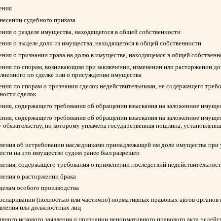
ления
ынесении судебного приказа
ления о разделе имущества, находящегося в общей собственности
ления о выделе доли из имущества, находящегося в общей собственности
ления о признании права на долю в имуществе, находящемся в общей собствен
ления по спорам, возникающим при заключении, изменении или расторжении д
олненного по сделке или о присуждении имущества
ления по спорам о признании сделок недействительными, не содержащего треб
ности сделок
ления, содержащего требования об обращении взыскания на заложенное имуще
ления, содержащего требования об обращении взыскания на заложенное имуще
 обязательству, по которому уплачена государственная пошлина, установленна
вления об истребовании наследниками принадлежащей им доли имущества при у
ости на это имущество судом ранее был разрешен
вления, содержащего требования о применении последствий недействительност
вления о расторжении брака
 делам особого производства
 оспаривании (полностью или частично) нормативных правовых актов органов 
авления или должностных лиц
вного искового заявления о признании ненормативного правового акта недейс