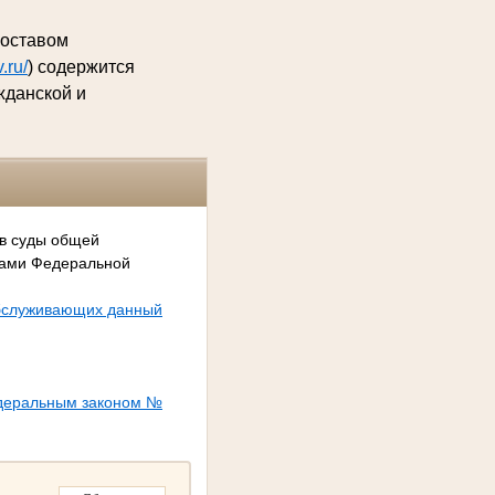
составом
.ru/
) содержится
жданской и
 в суды общей
сами Федеральной
обслуживающих данный
едеральным законом №