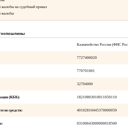
й жалобы на судебный приказ
й жалобы
 госпошлины
Казначейство России (ФНС Рос
7727406020
770701001
32704000
ации (КБК):
18210803010011050110
теля средств:
40102810445370000059
а:
03100643000000018500